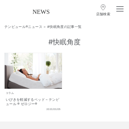
店舗検索
テンピュール®ニュース
#快眠角度の記事一覧
#快眠角度
コラム
いびきを軽減するベッド – テンピ
ュール ® ゼロジー®
2020/03/05