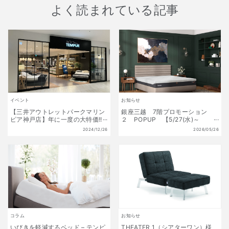
よく読まれている記事
イベント
お知らせ
【三井アウトレットパークマリン
銀座三越 7階プロモーション
ピア神戸店】年に一度の大特価!!
２ POPUP 【5/27(水)～
初夢福袋 販売開始!! 1月1日(水)
6/9(火)】
2024/12/26
2026/05/26
～1月13日(月祝) 数量限定!
コラム
お知らせ
いびきを軽減するベッド – テンピ
THEATER 1（シアターワン）様