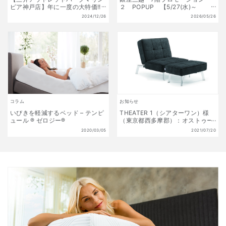
ピア神戸店】年に一度の大特価!!
２ POPUP 【5/27(水)～
初夢福袋 販売開始!! 1月1日(水)
6/9(火)】
2024/12/26
2026/05/26
～1月13日(月祝) 数量限定!
コラム
お知らせ
いびきを軽減するベッド – テンピ
THEATER 1（シアターワン）様
ュール ® ゼロジー®
（東京都西多摩郡）：オストゥー
ニを採用頂きました
2020/03/05
2021/07/20