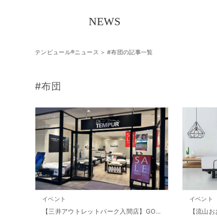
テンピュール®ニュース
#布団の記事一覧
#布団
イベント
イベント
【三井アウトレットパーク入間店】GOLDEN WEEK SALE 開催!! 4/11(金)～5/6(火・祝)