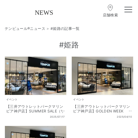
店舗検索
テンピュール®ニュース
#姫路の記事一覧
#姫路
イベント
イベント
【三井アウトレットパークマリン
【三井アウトレットパークマリン
ピア神戸店】SUMMER SALE（サ
ピア神戸店】GOLDEN WEEK
マーセール） 開催!! 7/18(金)～
SALE 開催!! 4/11(金)～5/6(火・
2025/07/17
2025/04/10
8/17(日)
祝)