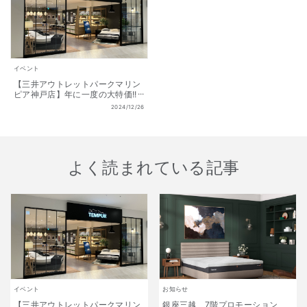
イベント
【三井アウトレットパークマリン
ピア神戸店】年に一度の大特価!!
初夢福袋 販売開始!! 1月1日(水)
2024/12/26
～1月13日(月祝) 数量限定!
よく読まれている記事
イベント
お知らせ
【三井アウトレットパークマリン
銀座三越 7階プロモーション