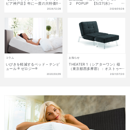
ピア神戸店】年に一度の大特価!!
２ POPUP 【5/27(水)～
初夢福袋 販売開始!! 1月1日(水)
6/9(火)】
2024/12/26
2026/05/26
～1月13日(月祝) 数量限定!
コラム
お知らせ
いびきを軽減するベッド – テンピ
THEATER 1（シアターワン）様
ュール ® ゼロジー®
（東京都西多摩郡）：オストゥー
ニを採用頂きました
2020/03/05
2021/07/20