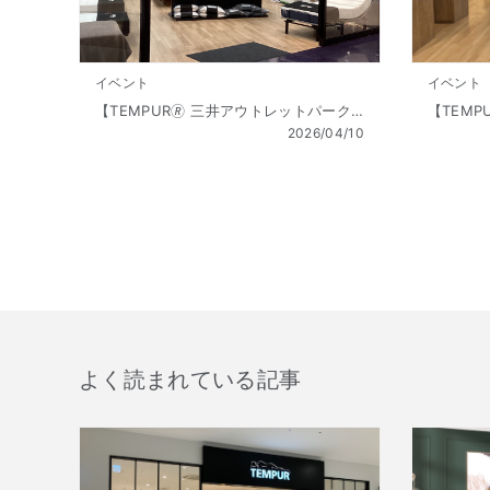
イベント
イベント
【TEMPUR🄬 三井アウトレットパーク北陸小矢部店】Golden Week SALE（ゴールデンウィーク セール） 開催!! 4/10（金 ）～5/6（祝水）
2026/04/10
よく読まれている記事