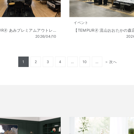
イベント
【TEMPUR🄬 あみプレミアムアウトレット店】Golden Week SALE（ゴールデンウィーク セール） 開催!! 4/10（金 ）～5/6（祝水）
2026/04/10
202
1
2
3
4
…
10
…
＞
次へ