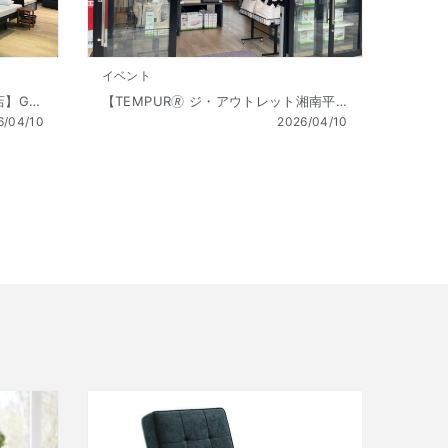
イベント
【TEMPUR🄬 流山おおたかの森店】Golden Week SALE（ゴールデンウィーク セール） 開催!! 4/10（金 ）～5/6（祝水）
【TEMPUR🄬 ジ・アウトレット湘南平塚店】Golden Week SALE（ゴールデンウィーク セール） 開催!! 4/10（金 ）～5/6（祝水）
6/04/10
2026/04/10