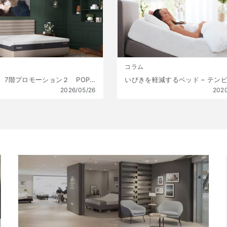
コラム
銀座三越 7階プロモーション２ POPUP 【5/27(水)～6/9(火)】
2026/05/26
202