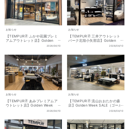
お知らせ
お知らせ
【TEMPUR🄬 ふかや花園プレミ
【TEMPUR🄬 三井アウトレット
アムアウトレット店】Golden
パーク北陸小矢部店】Golden
Week SALE（ゴールデンウィー
Week SALE（ゴールデンウィー
2026/04/10
2026/04/10
ク セール） 開催!! 4/10（金 ）
ク セール） 開催!! 4/10（金 ）
～5/6（祝水）
～5/6（祝水）
お知らせ
お知らせ
【TEMPUR🄬 あみプレミアムア
【TEMPUR🄬 流山おおたかの森
ウトレット店】Golden Week
店】Golden Week SALE（ゴール
SALE（ゴールデンウィーク セー
デンウィーク セール） 開催!!
2026/04/10
2026/04/10
ル） 開催!! 4/10（金 ）～
4/10（金 ）～5/6（祝水）
5/6（祝水）