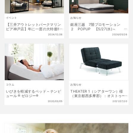
イベント
お知らせ
【三井アウトレットパークマリン
銀座三越 7階プロモーション
ピア神戸店】年に一度の大特価!!
２ POPUP 【5/27(水)～
初夢福袋 販売開始!! 1月1日(水)
6/9(火)】
2024/12/26
2026/05/26
～1月13日(月祝) 数量限定!
コラム
お知らせ
いびきを軽減するベッド – テンピ
THEATER 1（シアターワン）様
ュール ® ゼロジー®
（東京都西多摩郡）：オストゥー
ニを採用頂きました
2020/03/05
2021/07/20