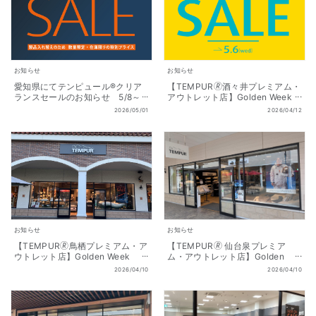
お知らせ
お知らせ
愛知県にてテンピュール®クリア
【TEMPUR🄬酒々井プレミアム・
ランスセールのお知らせ 5/8～
アウトレット店】Golden Week
5/10
SALE（ゴールデンウィーク セー
2026/05/01
2026/04/12
ル） 開催!! 4/10（金 ）～
5/6（祝水）
お知らせ
お知らせ
【TEMPUR🄬鳥栖プレミアム・ア
【TEMPUR🄬 仙台泉プレミア
ウトレット店】Golden Week
ム・アウトレット店】Golden
SALE（ゴールデンウィーク セー
Week SALE（ゴールデンウィー
2026/04/10
2026/04/10
ル） 開催!! 4/10（金 ）～
ク セール） 開催!! 4/10（金 ）
5/6（祝水）
～5/6（祝水）