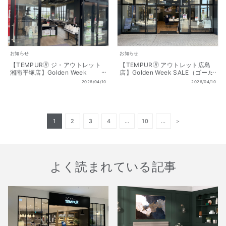
お知らせ
お知らせ
【TEMPUR🄬 ジ・アウトレット
【TEMPUR🄬 アウトレット広島
湘南平塚店】Golden Week
店】Golden Week SALE（ゴール
SALE（ゴールデンウィーク セー
デンウィーク セール） 開催!!
2026/04/10
2026/04/10
ル） 開催!! 4/10（金 ）～
4/10（金 ）～5/6（祝水）
5/6（祝水）
1
2
3
4
…
10
…
＞
よく読まれている記事