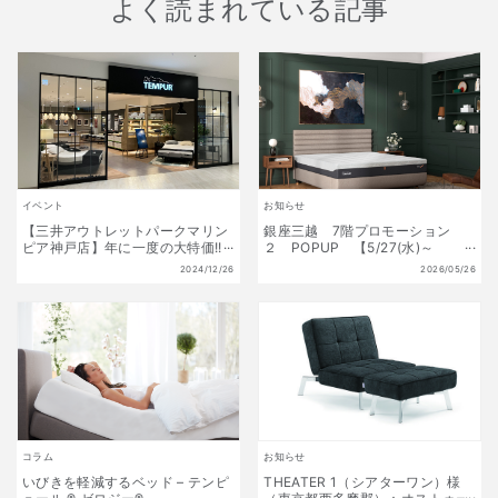
よく読まれている記事
イベント
お知らせ
【三井アウトレットパークマリン
銀座三越 7階プロモーション
ピア神戸店】年に一度の大特価!!
２ POPUP 【5/27(水)～
初夢福袋 販売開始!! 1月1日(水)
6/9(火)】
2024/12/26
2026/05/26
～1月13日(月祝) 数量限定!
コラム
お知らせ
いびきを軽減するベッド – テンピ
THEATER 1（シアターワン）様