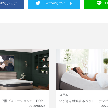
ookでシェア
Twitterでツイート
L
コラム
銀座三越 7階プロモーション２ POPUP 【5/27(水)～6/9(火)】
2026/05/26
202