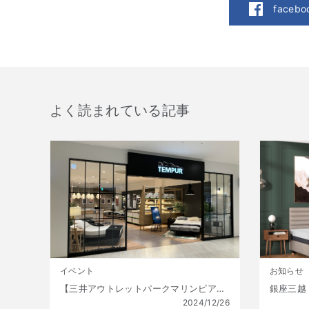
faceb
よく読まれている記事
イベント
お知らせ
【三井アウトレットパークマリンピア神戸店】年に一度の大特価!! 初夢福袋 販売開始!! 1月1日(水)～1月13日(月祝) 数量限定!
2024/12/26