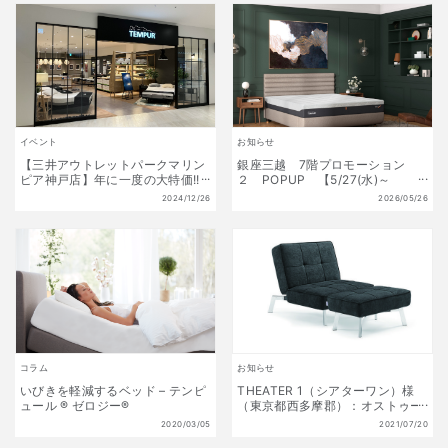
イベント
お知らせ
【三井アウトレットパークマリン
銀座三越 7階プロモーション
ピア神戸店】年に一度の大特価!!
２ POPUP 【5/27(水)～
初夢福袋 販売開始!! 1月1日(水)
6/9(火)】
2024/12/26
2026/05/26
～1月13日(月祝) 数量限定!
コラム
お知らせ
いびきを軽減するベッド – テンピ
THEATER 1（シアターワン）様
ュール ® ゼロジー®
（東京都西多摩郡）：オストゥー
ニを採用頂きました
2020/03/05
2021/07/20