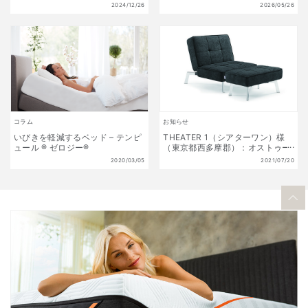
初夢福袋 販売開始!! 1月1日(水)
6/9(火)】
2024/12/26
2026/05/26
～1月13日(月祝) 数量限定!
コラム
お知らせ
いびきを軽減するベッド – テンピ
THEATER 1（シアターワン）様
ュール ® ゼロジー®
（東京都西多摩郡）：オストゥー
ニを採用頂きました
2020/03/05
2021/07/20