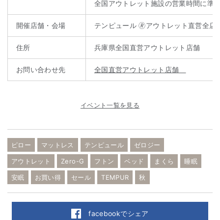
全国アウトレット施設の営業時間に準
開催店舗・会場
テンピュール 🄬アウトレット直営全店
住所
兵庫県全国直営アウトレット店舗
お問い合わせ先
全国直営アウトレット店舗
イベント一覧を見る
ピロー
マットレス
テンピュール
ゼロジー
アウトレット
Zero-G
フトン
ベッド
まくら
睡眠
安眠
お買い得
セール
TEMPUR
秋
facebookでシェア