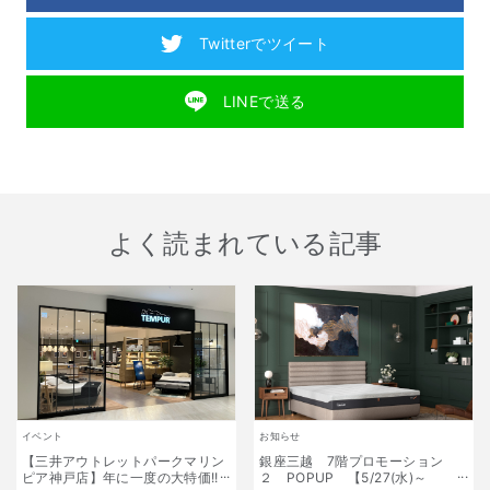
Twitterでツイート
LINEで送る
よく読まれている記事
イベント
お知らせ
【三井アウトレットパークマリン
銀座三越 7階プロモーション
ピア神戸店】年に一度の大特価!!
２ POPUP 【5/27(水)～