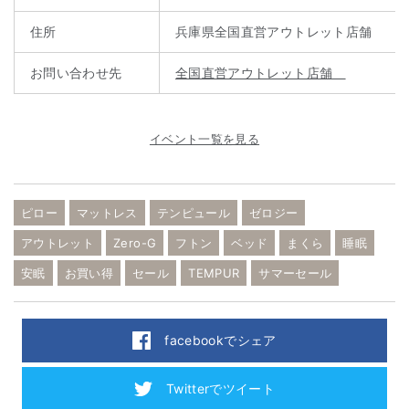
住所
兵庫県全国直営アウトレット店舗
お問い合わせ先
全国直営アウトレット店舗
イベント一覧を見る
ピロー
マットレス
テンピュール
ゼロジー
アウトレット
Zero-G
フトン
ベッド
まくら
睡眠
安眠
お買い得
セール
TEMPUR
サマーセール
facebookでシェア
Twitterでツイート