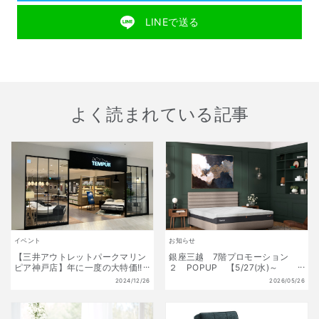
LINEで送る
よく読まれている記事
イベント
お知らせ
【三井アウトレットパークマリン
銀座三越 7階プロモーション
ピア神戸店】年に一度の大特価!!
２ POPUP 【5/27(水)～
初夢福袋 販売開始!! 1月1日(水)
6/9(火)】
2024/12/26
2026/05/26
～1月13日(月祝) 数量限定!