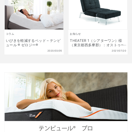
コラム
お知らせ
いびきを軽減するベッド – テンピ
THEATER 1（シアターワン）様
ュール ® ゼロジー®
（東京都西多摩郡）：オストゥー
ニを採用頂きました
2020/03/05
2021/07/20