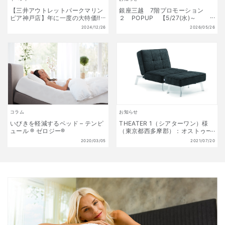
【三井アウトレットパークマリン
銀座三越 7階プロモーション
ピア神戸店】年に一度の大特価!!
２ POPUP 【5/27(水)～
初夢福袋 販売開始!! 1月1日(水)
6/9(火)】
2024/12/26
2026/05/26
～1月13日(月祝) 数量限定!
コラム
お知らせ
いびきを軽減するベッド – テンピ
THEATER 1（シアターワン）様
ュール ® ゼロジー®
（東京都西多摩郡）：オストゥー
ニを採用頂きました
2020/03/05
2021/07/20