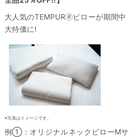
全品25％OFF!!】
大人気のTEMPUR🄬ピローが期間中
大特価に!
※写真はイメージです。
例①：オリジナルネックピローMサ