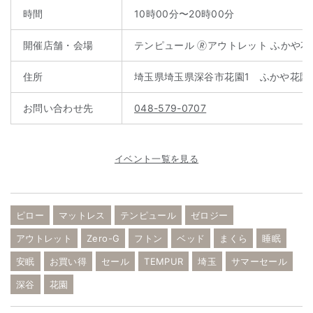
時間
10時00分〜20時00分
開催店舗・会場
テンピュール 🄬アウトレット ふかや
住所
埼玉県埼玉県深谷市花園1 ふかや花園
お問い合わせ先
048-579-0707
イベント一覧を見る
ピロー
マットレス
テンピュール
ゼロジー
アウトレット
Zero-G
フトン
ベッド
まくら
睡眠
安眠
お買い得
セール
TEMPUR
埼玉
サマーセール
深谷
花園