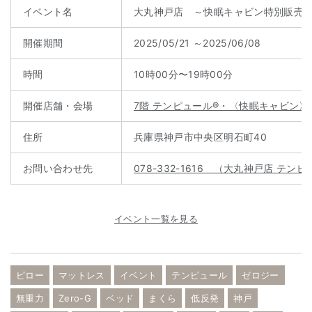
イベント名
大丸神戸店 ～快眠キャビン特別販売
開催期間
2025/05/21 ～2025/06/08
時間
10時00分〜19時00分
開催店舗・会場
7階 テンピュール®・〈快眠キャビン〉
住所
兵庫県神戸市中央区明石町40
お問い合わせ先
078-332-1616 （大丸神戸店 テン
イベント一覧を見る
ピロー
マットレス
イベント
テンピュール
ゼロジー
無重力
Zero-G
ベッド
まくら
低反発
神戸