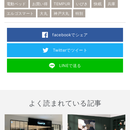
電動ベッド
お買い得
TEMPUR
いびき
快眠
兵庫
エルゴスマート
大丸
神戸大丸
特別
facebookでシェア
Twitterでツイート
LINEで送る
よく読まれている記事