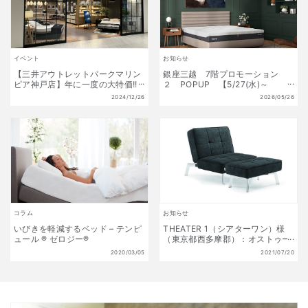
イベント
お知らせ
【三井アウトレットパークマリン
銀座三越 7階プロモーション
ピア神戸店】年に一度の大特価!!
２ POPUP 【5/27(水)～
初夢福袋 販売開始!! 1月1日(水)
6/9(火)】
2024/12/26
2026/05/26
～1月13日(月祝) 数量限定!
コラム
お知らせ
いびきを軽減するベッド – テンピ
THEATER 1（シアターワン）様
ュール ® ゼロジー®
（東京都西多摩郡）：オストゥー
ニを採用頂きました
2020/03/05
2021/07/20