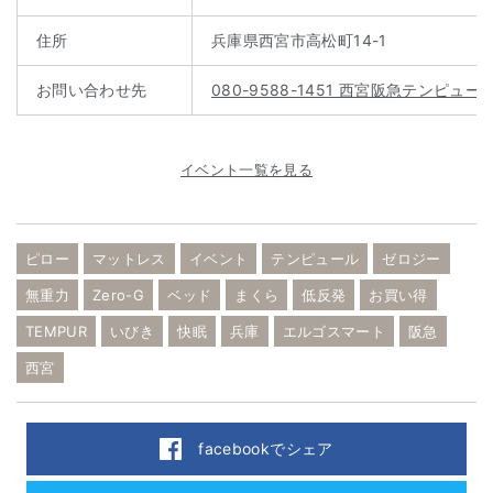
住所
兵庫県西宮市高松町14-1
お問い合わせ先
080-9588-1451 西宮阪急テンピュー
イベント一覧を見る
ピロー
マットレス
イベント
テンピュール
ゼロジー
無重力
Zero-G
ベッド
まくら
低反発
お買い得
TEMPUR
いびき
快眠
兵庫
エルゴスマート
阪急
西宮
facebookでシェア