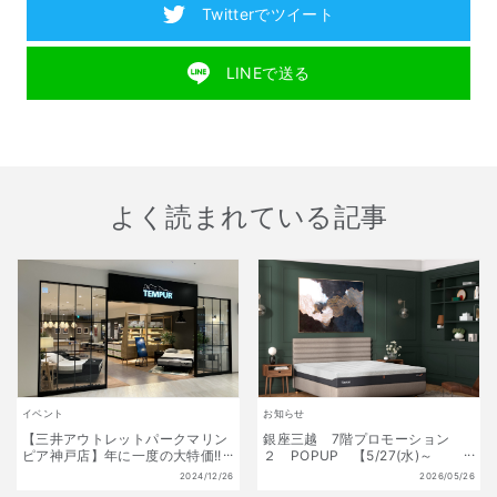
Twitterでツイート
LINEで送る
よく読まれている記事
イベント
お知らせ
【三井アウトレットパークマリン
銀座三越 7階プロモーション
ピア神戸店】年に一度の大特価!!
２ POPUP 【5/27(水)～
初夢福袋 販売開始!! 1月1日(水)
6/9(火)】
2024/12/26
2026/05/26
～1月13日(月祝) 数量限定!