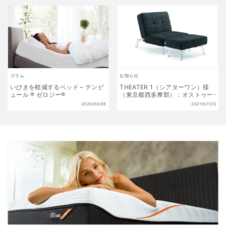
コラム
お知らせ
いびきを軽減するベッド – テンピ
THEATER 1（シアターワン）様
ュール ® ゼロジー®
（東京都西多摩郡）：オストゥー
ニを採用頂きました
2020/03/05
2021/07/20