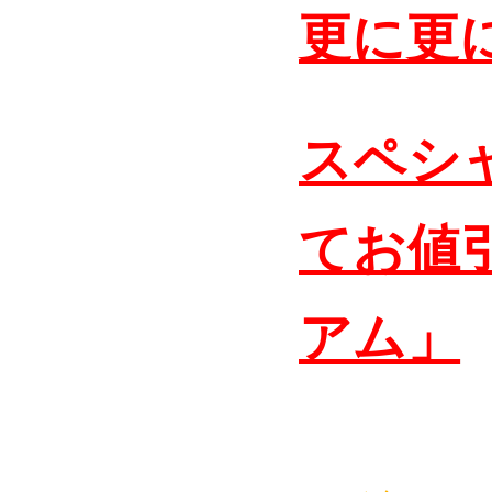
更に更
スペシ
てお値
アム」