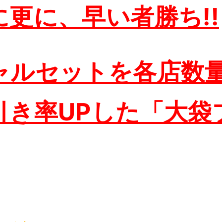
に更に、早い者勝ち!!
ャルセットを各店数
引き率UPした「大袋