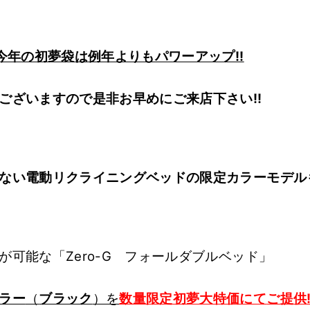
!今年の初夢袋は例年よりもパワーアップ!!
ございますので
是非お早めにご来店下さい!!
ない電動リクライニングベッドの限定カラーモデル
が可能な「
Zero-G フォールダブルベッド」
ラー
（
ブラック
）を
数量限定初夢大特価
にて
ご提供